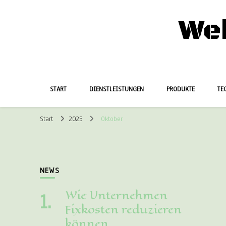
We
START
DIENSTLEISTUNGEN
PRODUKTE
TE
Start
2025
Oktober
NEWS
Wie Unternehmen
Fixkosten reduzieren
können