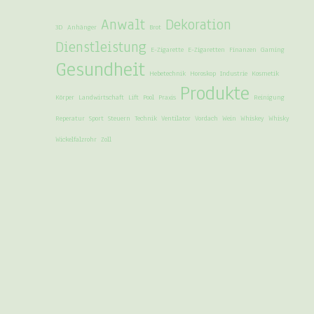
Anwalt
Dekoration
3D
Anhänger
Brot
Dienstleistung
E-Zigarette
E-Zigaretten
Finanzen
Gaming
Gesundheit
Hebetechnik
Horoskop
Industrie
Kosmetik
Produkte
Körper
Landwirtschaft
Lift
Pool
Praxis
Reinigung
Reperatur
Sport
Steuern
Technik
Ventilator
Vordach
Wein
Whiskey
Whisky
Wickelfalzrohr
Zoll