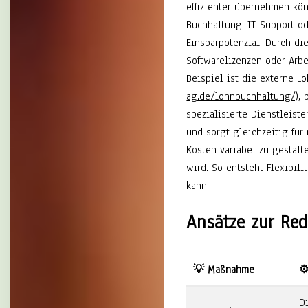
effizienter übernehmen kö
Buchhaltung, IT-Support o
Einsparpotenzial. Durch di
Softwarelizenzen oder Arbei
Beispiel ist die externe L
ag.de/lohnbuchhaltung/)
, 
spezialisierte Dienstleiste
und sorgt gleichzeitig für
Kosten variabel zu gestalt
wird. So entsteht Flexibili
kann.
Ansätze zur Red
💡 Maßnahme
⚙
D