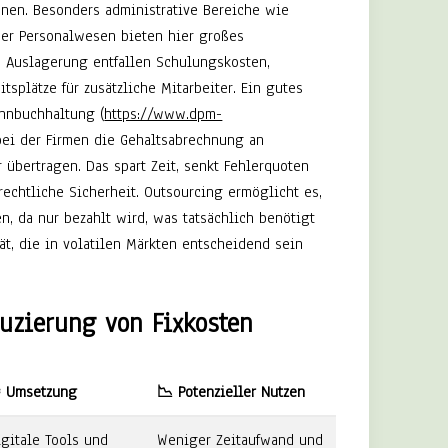
nnen. Besonders administrative Bereiche wie
der Personalwesen bieten hier großes
e Auslagerung entfallen Schulungskosten,
tsplätze für zusätzliche Mitarbeiter. Ein gutes
ohnbuchhaltung (
https://www.dpm-
bei der Firmen die Gehaltsabrechnung an
r übertragen. Das spart Zeit, senkt Fehlerquoten
 rechtliche Sicherheit. Outsourcing ermöglicht es,
en, da nur bezahlt wird, was tatsächlich benötigt
tät, die in volatilen Märkten entscheidend sein
uzierung von Fixkosten
️ Umsetzung
📉 Potenzieller Nutzen
igitale Tools und
Weniger Zeitaufwand und