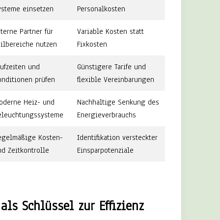
ysteme einsetzen
Personalkosten
xterne Partner für
Variable Kosten statt
eilbereiche nutzen
Fixkosten
aufzeiten und
Günstigere Tarife und
onditionen prüfen
flexible Vereinbarungen
oderne Heiz- und
Nachhaltige Senkung des
eleuchtungssysteme
Energieverbrauchs
egelmäßige Kosten-
Identifikation versteckter
nd Zeitkontrolle
Einsparpotenziale
als Schlüssel zur Effizienz