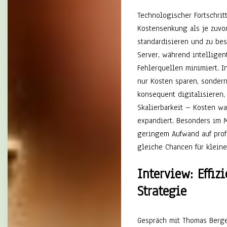
Technologischer Fortschrit
Kostensenkung als je zuvor
standardisieren und zu be
Server, während intelligen
Fehlerquellen minimiert. 
nur Kosten sparen, sonder
konsequent digitalisieren,
Skalierbarkeit – Kosten w
expandiert. Besonders im M
geringem Aufwand auf profe
gleiche Chancen für klein
Interview: Effiz
Strategie
Gespräch mit Thomas Berg