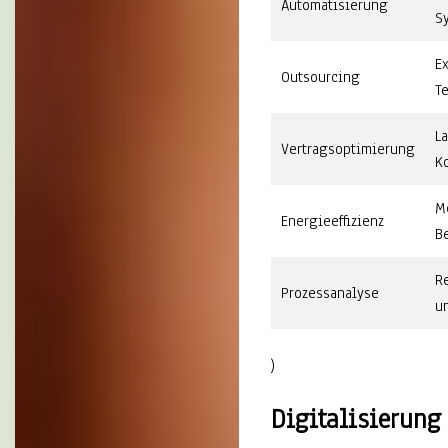
Automatisierung
S
E
Outsourcing
T
L
Vertragsoptimierung
K
M
Energieeffizienz
B
R
Prozessanalyse
u
)
Digitalisierung 