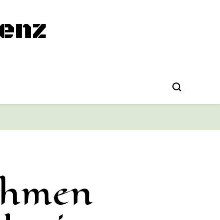
enz
ehmen