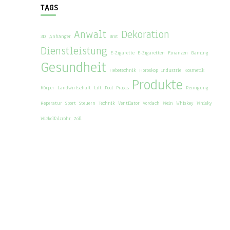
TAGS
Anwalt
Dekoration
3D
Anhänger
Brot
Dienstleistung
E-Zigarette
E-Zigaretten
Finanzen
Gaming
Gesundheit
Hebetechnik
Horoskop
Industrie
Kosmetik
Produkte
Körper
Landwirtschaft
Lift
Pool
Praxis
Reinigung
Reperatur
Sport
Steuern
Technik
Ventilator
Vordach
Wein
Whiskey
Whisky
Wickelfalzrohr
Zoll