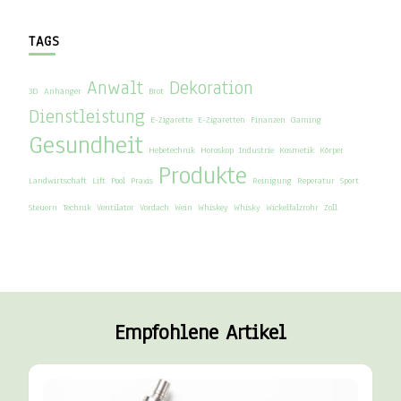
TAGS
Anwalt
Dekoration
3D
Anhänger
Brot
Dienstleistung
E-Zigarette
E-Zigaretten
Finanzen
Gaming
Gesundheit
Hebetechnik
Horoskop
Industrie
Kosmetik
Körper
Produkte
Landwirtschaft
Lift
Pool
Praxis
Reinigung
Reperatur
Sport
Steuern
Technik
Ventilator
Vordach
Wein
Whiskey
Whisky
Wickelfalzrohr
Zoll
Empfohlene Artikel