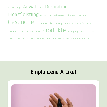
Anwalt
Dekoration
3D
Anhänger
Brot
Dienstleistung
E-Zigarette
E-Zigaretten
Finanzen
Gaming
Gesundheit
Hebetechnik
Horoskop
Industrie
Kosmetik
Körper
Produkte
Landwirtschaft
Lift
Pool
Praxis
Reinigung
Reperatur
Sport
Steuern
Technik
Ventilator
Vordach
Wein
Whiskey
Whisky
Wickelfalzrohr
Zoll
Empfohlene Artikel