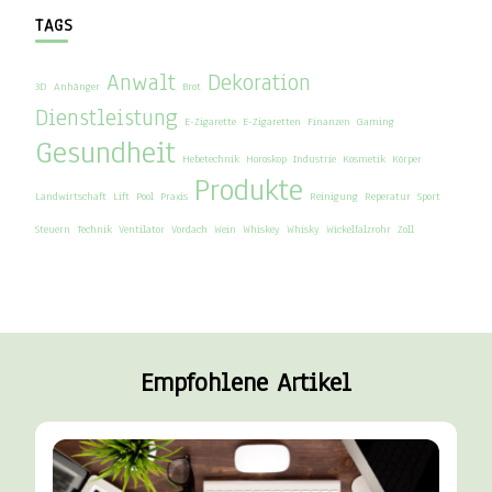
TAGS
Anwalt
Dekoration
3D
Anhänger
Brot
Dienstleistung
E-Zigarette
E-Zigaretten
Finanzen
Gaming
Gesundheit
Hebetechnik
Horoskop
Industrie
Kosmetik
Körper
Produkte
Landwirtschaft
Lift
Pool
Praxis
Reinigung
Reperatur
Sport
Steuern
Technik
Ventilator
Vordach
Wein
Whiskey
Whisky
Wickelfalzrohr
Zoll
Empfohlene Artikel