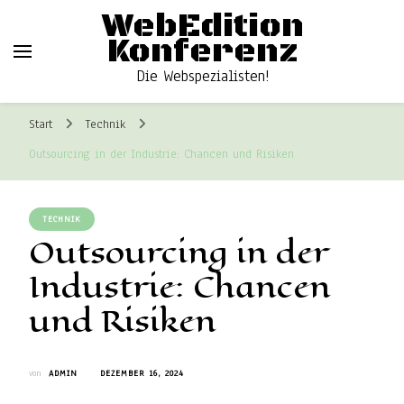
WebEdition
Konferenz
Die Webspezialisten!
Start
Technik
Outsourcing in der Industrie: Chancen und Risiken
TECHNIK
Outsourcing in der
Industrie: Chancen
und Risiken
von
ADMIN
DEZEMBER 16, 2024