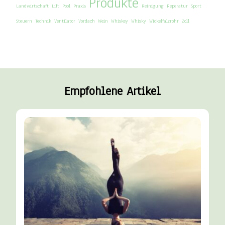
Produkte
Landwirtschaft
Lift
Pool
Praxis
Reinigung
Reperatur
Sport
Steuern
Technik
Ventilator
Vordach
Wein
Whiskey
Whisky
Wickelfalzrohr
Zoll
Empfohlene Artikel