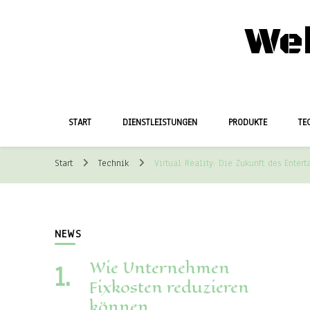
We
START
DIENSTLEISTUNGEN
PRODUKTE
TE
Start
Technik
Virtual Reality: Die Zukunft des Enter
NEWS
Wie Unternehmen
Fixkosten reduzieren
können