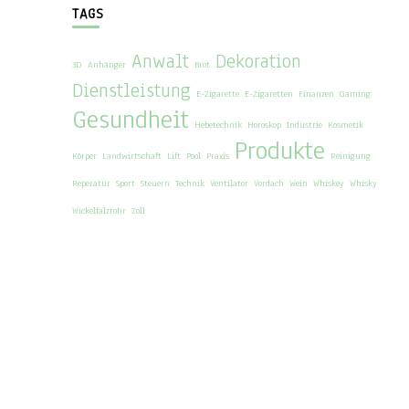
TAGS
Anwalt
Dekoration
3D
Anhänger
Brot
Dienstleistung
E-Zigarette
E-Zigaretten
Finanzen
Gaming
Gesundheit
Hebetechnik
Horoskop
Industrie
Kosmetik
Produkte
Körper
Landwirtschaft
Lift
Pool
Praxis
Reinigung
Reperatur
Sport
Steuern
Technik
Ventilator
Vordach
Wein
Whiskey
Whisky
Wickelfalzrohr
Zoll