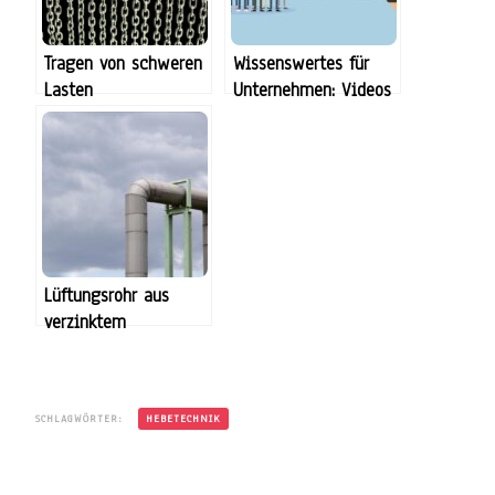
Tragen von schweren
Wissenswertes für
Lasten
Unternehmen: Videos
als Kommunikations-
und Werbemittel
Lüftungsrohr aus
verzinktem
Bandstahlblech
SCHLAGWÖRTER:
HEBETECHNIK