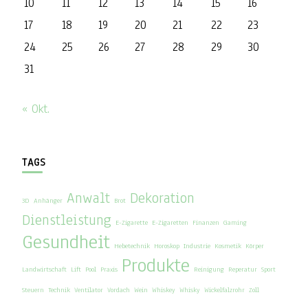
10
11
12
13
14
15
16
17
18
19
20
21
22
23
24
25
26
27
28
29
30
31
« Okt.
TAGS
Anwalt
Dekoration
3D
Anhänger
Brot
Dienstleistung
E-Zigarette
E-Zigaretten
Finanzen
Gaming
Gesundheit
Hebetechnik
Horoskop
Industrie
Kosmetik
Körper
Produkte
Landwirtschaft
Lift
Pool
Praxis
Reinigung
Reperatur
Sport
Steuern
Technik
Ventilator
Vordach
Wein
Whiskey
Whisky
Wickelfalzrohr
Zoll