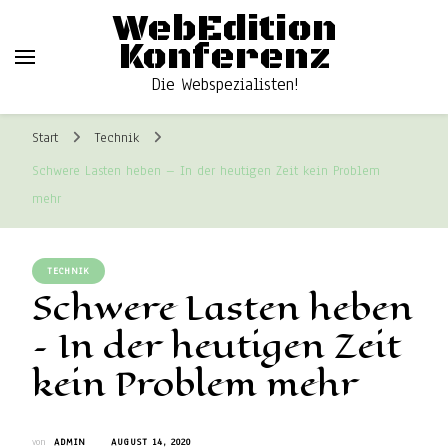
WebEdition
Konferenz
Die Webspezialisten!
Start
Technik
Schwere Lasten heben – In der heutigen Zeit kein Problem
mehr
TECHNIK
Schwere Lasten heben
– In der heutigen Zeit
kein Problem mehr
von
ADMIN
AUGUST 14, 2020