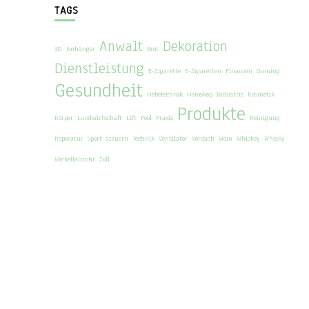
TAGS
Anwalt
Dekoration
3D
Anhänger
Brot
Dienstleistung
E-Zigarette
E-Zigaretten
Finanzen
Gaming
Gesundheit
Hebetechnik
Horoskop
Industrie
Kosmetik
Produkte
Körper
Landwirtschaft
Lift
Pool
Praxis
Reinigung
Reperatur
Sport
Steuern
Technik
Ventilator
Vordach
Wein
Whiskey
Whisky
Wickelfalzrohr
Zoll