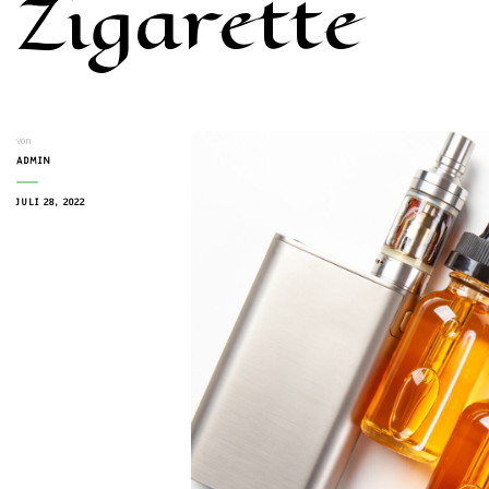
Zigarette
von
ADMIN
JULI 28, 2022