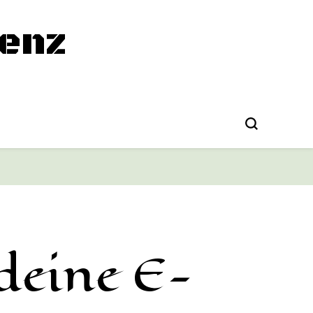
enz
deine E-