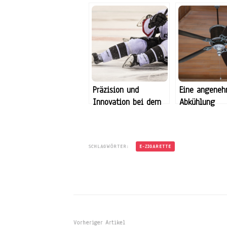
Präzision und
Eine angene
Innovation bei dem
Abkühlung
Thema Schlittschuhe
SCHLAGWÖRTER:
E-ZIGARETTE
Beitragsnavigation
Vorheriger Artikel