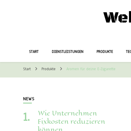
We
START
DIENSTLEISTUNGEN
PRODUKTE
TE
Start
Produkte
Aromen für deine E-Zigarette
NEWS
Wie Unternehmen
Fixkosten reduzieren
können