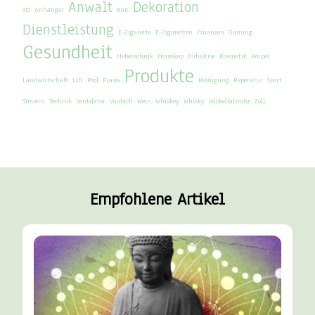
Anwalt
Dekoration
3D
Anhänger
Brot
Dienstleistung
E-Zigarette
E-Zigaretten
Finanzen
Gaming
Gesundheit
Hebetechnik
Horoskop
Industrie
Kosmetik
Körper
Produkte
Landwirtschaft
Lift
Pool
Praxis
Reinigung
Reperatur
Sport
Steuern
Technik
Ventilator
Vordach
Wein
Whiskey
Whisky
Wickelfalzrohr
Zoll
Empfohlene Artikel